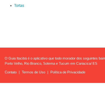
Tortas
O Guia Itacibá é o aplicativo que todo morador dos seguintes bairro
Porto Velho, Rio Branco, Sotema e Tucum em Cariacica/ ES
Contato
|
Termos de Uso
|
Política de Privacidade