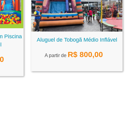
m Piscina
Aluguel de Tobogã Médio Inflável
l
R$
800,00
A partir de
00