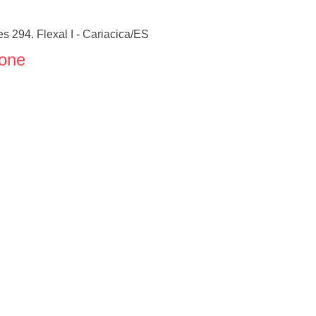
 294. Flexal I - Cariacica/ES
fone