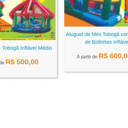
Aluguel de Mini Tobogã co
de Bolinhas Infláve
 Tobogã Inflável Médio
R$
600,
A partir de
R$
500,00
 de