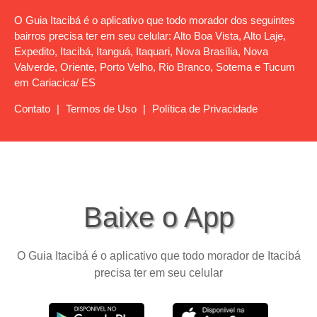
O Guia Itacibá é o aplicativo que todo morador dos seguintes
bairros precisa ter em seu celular: Alto Boa Vista, Alto Laje,
Expedito, Itacibá, Itanguá, Itaquari, Nova Brasília, Nova
Valverde, Oriente, Porto Velho, Rio Branco, Sotema e Tucum
em Cariacica/ ES
Contato
|
Termos de Uso
|
Política de Privacidade
Baixe o App
O Guia Itacibá é o aplicativo que todo morador de Itacibá
precisa ter em seu celular