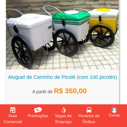
Aluguel de Carrinho de Picolé (com 100 picolés)
R$
350,00
A partir de
Conta
Guia
Promoções
Vagas de
Horários de
Comercial
Emprego
Ônibus