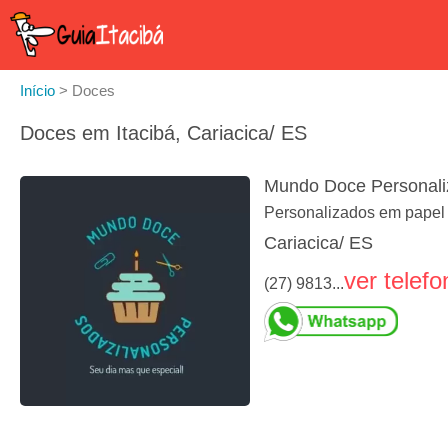
Início
>
Doces
Doces em Itacibá, Cariacica/ ES
Mundo Doce Personali
Personalizados em papel 
Cariacica/ ES
ver telefo
(27) 9813...