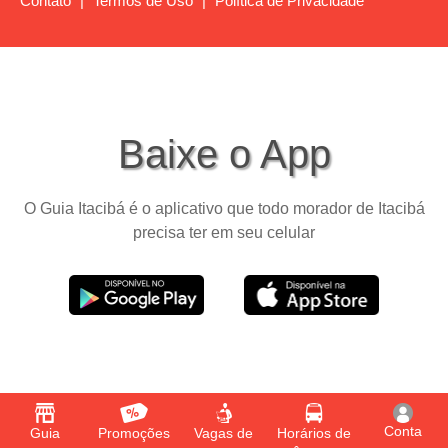
Contato
|
Termos de Uso
|
Política de Privacidade
Baixe o App
O Guia Itacibá é o aplicativo que todo morador de Itacibá
precisa ter em seu celular
Conta
Guia
Promoções
Vagas de
Horários de