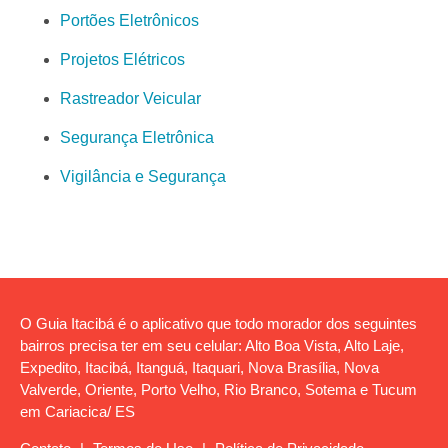
Portões Eletrônicos
Projetos Elétricos
Rastreador Veicular
Segurança Eletrônica
Vigilância e Segurança
O Guia Itacibá é o aplicativo que todo morador dos seguintes
bairros precisa ter em seu celular: Alto Boa Vista, Alto Laje,
Expedito, Itacibá, Itanguá, Itaquari, Nova Brasília, Nova
Valverde, Oriente, Porto Velho, Rio Branco, Sotema e Tucum
em Cariacica/ ES