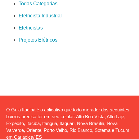
Todas Categorias
Eletricista Industrial
Eletricistas
Projetos Elétricos
O Guia Itacibá é o aplicativo que todo morador dos seguintes
bairros precisa ter em seu celular: Alto Boa Vista, Alto Laje,
Expedito, Itacibá, Itanguá, Itaquari, Nova Brasília, Nova
Valverde, Oriente, Porto Velho, Rio Branco, Sotema e Tucum
em Cariacica/ ES