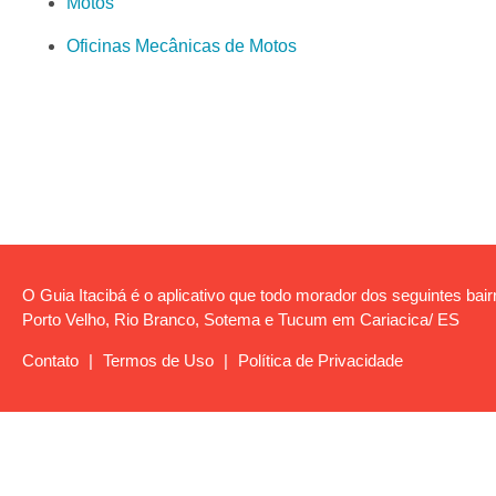
Motos
Oficinas Mecânicas de Motos
O Guia Itacibá é o aplicativo que todo morador dos seguintes bairro
Porto Velho, Rio Branco, Sotema e Tucum em Cariacica/ ES
Contato
|
Termos de Uso
|
Política de Privacidade