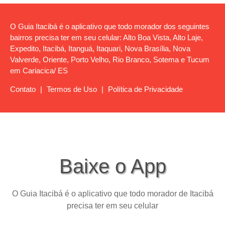
O Guia Itacibá é o aplicativo que todo morador dos seguintes
bairros precisa ter em seu celular: Alto Boa Vista, Alto Laje,
Expedito, Itacibá, Itanguá, Itaquari, Nova Brasília, Nova
Valverde, Oriente, Porto Velho, Rio Branco, Sotema e Tucum
em Cariacica/ ES
Contato
|
Termos de Uso
|
Política de Privacidade
Baixe o App
O Guia Itacibá é o aplicativo que todo morador de Itacibá
precisa ter em seu celular