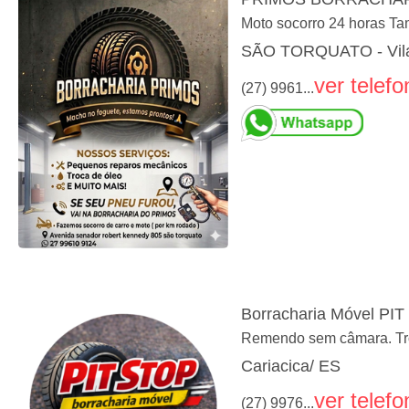
Moto socorro 24 horas T
SÃO TORQUATO - Vila
ver telefo
(27) 9961...
Borracharia Móvel PI
Remendo sem câmara. Troc
Cariacica/ ES
ver telefo
(27) 9976...