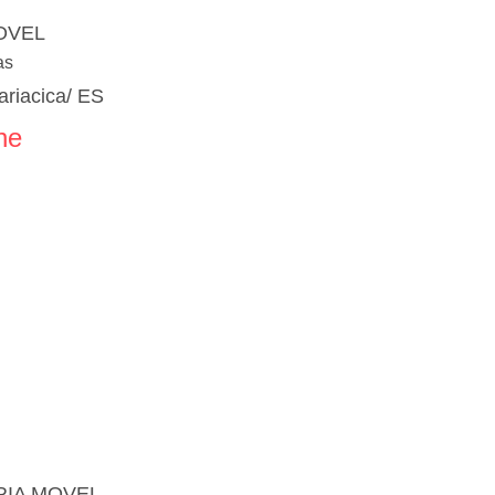
OVEL
as
ariacica/ ES
ne
IA MOVEL