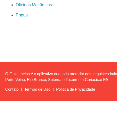
Oficinas Mecânicas
Pneus
O Guia Itacibá é o aplicativo que todo morador dos seguintes bairro
Porto Velho, Rio Branco, Sotema e Tucum em Cariacica/ ES
Contato
|
Termos de Uso
|
Política de Privacidade