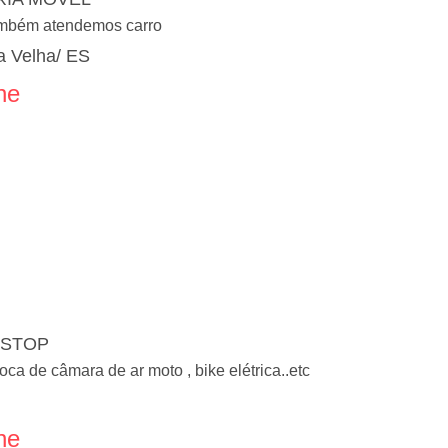
ambém atendemos carro
 Velha/ ES
ne
T STOP
a de câmara de ar moto , bike elétrica..etc
ne