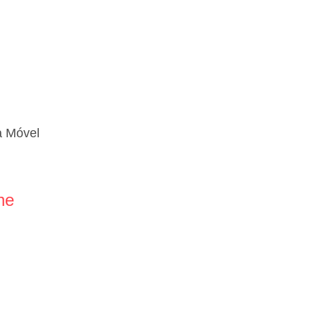
a Móvel
ne