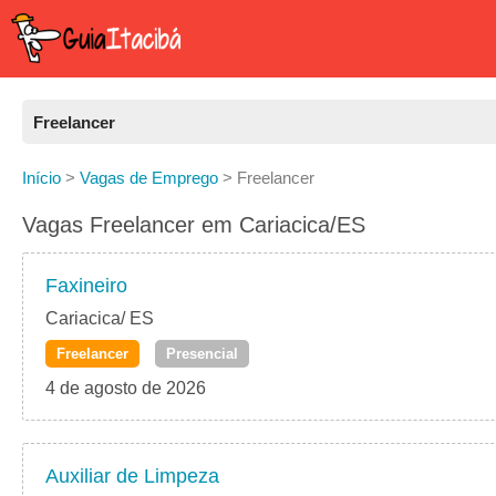
Freelancer
Todas as Vagas
Início
>
Vagas de Emprego
>
Freelancer
CLT
Vagas Freelancer em Cariacica/ES
Estágio
Faxineiro
Freelancer
Cariacica/ ES
Freelancer
Presencial
PJ
4 de agosto de 2026
Home Office
Auxiliar de Limpeza