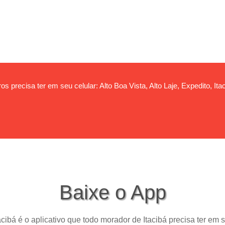
s precisa ter em seu celular: Alto Boa Vista, Alto Laje, Expedito, Itac
Baixe o App
acibá é o aplicativo que todo morador de Itacibá precisa ter em s