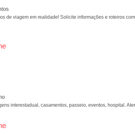
ntos
 de viagem em realidade! Solicite informações e roteiros com
ne
mo
gens interestadual, casamentos, passeio, eventos, hospital. A
ne