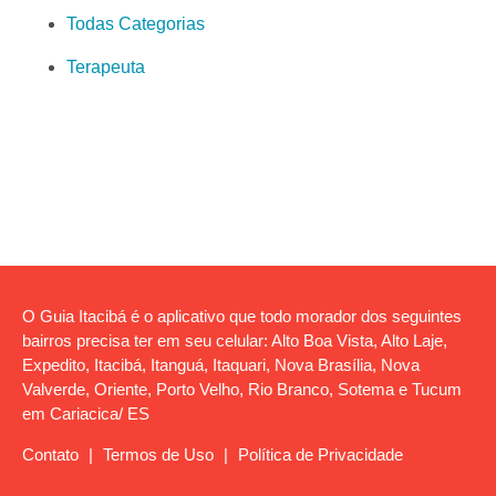
Todas Categorias
Terapeuta
O Guia Itacibá é o aplicativo que todo morador dos seguintes
bairros precisa ter em seu celular: Alto Boa Vista, Alto Laje,
Expedito, Itacibá, Itanguá, Itaquari, Nova Brasília, Nova
Valverde, Oriente, Porto Velho, Rio Branco, Sotema e Tucum
em Cariacica/ ES
Contato
|
Termos de Uso
|
Política de Privacidade