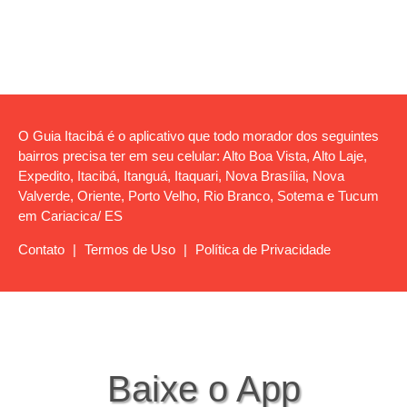
O Guia Itacibá é o aplicativo que todo morador dos seguintes
bairros precisa ter em seu celular: Alto Boa Vista, Alto Laje,
Expedito, Itacibá, Itanguá, Itaquari, Nova Brasília, Nova
Valverde, Oriente, Porto Velho, Rio Branco, Sotema e Tucum
em Cariacica/ ES
Contato
|
Termos de Uso
|
Política de Privacidade
Baixe o App