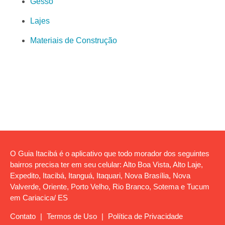
Gesso
Lajes
Materiais de Construção
O Guia Itacibá é o aplicativo que todo morador dos seguintes
bairros precisa ter em seu celular: Alto Boa Vista, Alto Laje,
Expedito, Itacibá, Itanguá, Itaquari, Nova Brasília, Nova
Valverde, Oriente, Porto Velho, Rio Branco, Sotema e Tucum
em Cariacica/ ES
Contato
|
Termos de Uso
|
Política de Privacidade