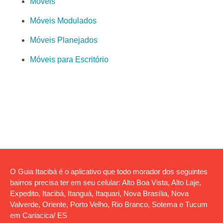
Móveis
Móveis Modulados
Móveis Planejados
Móveis para Escritório
O Guia Itacibá é o aplicativo que todo morador dos seguintes
bairros precisa ter em seu celular: Alto Boa Vista, Alto Laje,
Expedito, Itacibá, Itanguá, Itaquari, Nova Brasília, Nova
Valverde, Oriente, Porto Velho, Rio Branco, Sotema e Tucum
em Cariacica/ ES